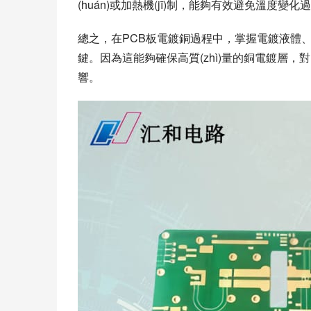
(huán)或加熱機(jī)制，能夠有效避免溫度變化
總之，在PCB板電鍍銅過程中，掌握電鍍液體
鍵。因為這能夠確保高質(zhì)量的銅電鍍層，對電子
響。