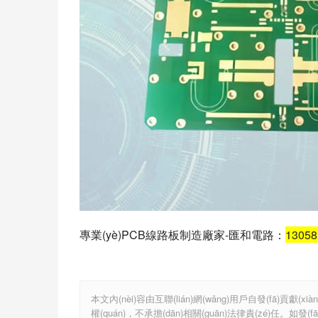
專業(yè)PCB線路板制造廠家-匯和電路：
1305
本文內(nèi)容由互聯(lián)網(wǎng)用戶自發(fā)貢
權(quán)，不承擔(dān)相關(guān)法律責(zé)任。如發(f