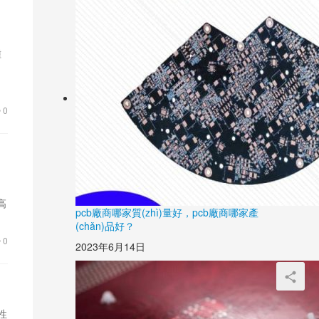
種
0
高
pcb廠商哪家質(zhì)量好，pcb廠商哪家產
(chǎn)品好？
0
2023年6月14日
性