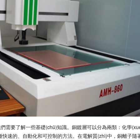
，我們需要了解一些基礎(chǔ)知識。銅鍍層可以分為兩類：化學(xué
種快速的、自動化和可控制的方法。在電解質(zhì)中，銅離子隨