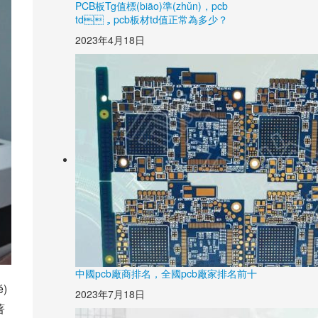
PCB板Tg值標(biāo)準(zhǔn)，pcb
td，pcb板材td值正常為多少？
2023年4月18日
中國pcb廠商排名，全國pcb廠家排名前十
)
2023年7月18日
著