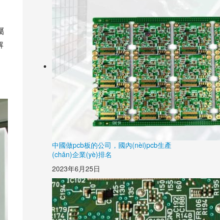
屬
解
中國做pcb板的公司，國內(nèi)pcb生產
(chǎn)企業(yè)排名
2023年6月25日