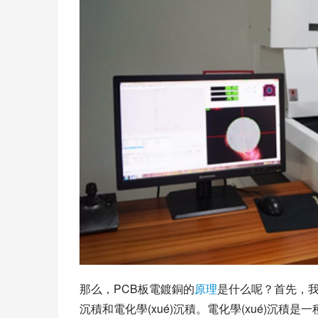
那么，PCB板電鍍銅的
原理
是什么呢？首先
沉積和電化學(xué)沉積。電化學(xué)沉積是一