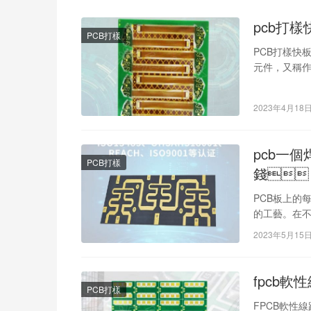
pcb打
PCB打樣
PCB打樣快
元件，又稱
分
2023年4月18
pcb一
PCB打樣
錢
PCB板上的
的工藝。在不
工焊接和自動
2023年5月15
fpcb
PCB打樣
FPCB軟性