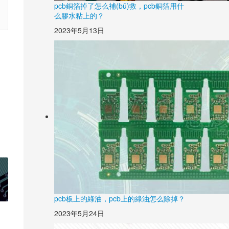
pcb銅箔掉了怎么補(bǔ)救，pcb銅箔用什
么膠水粘上的？
2023年5月13日
pcb板上的綠油，pcb上的綠油怎么除掉？
2023年5月24日