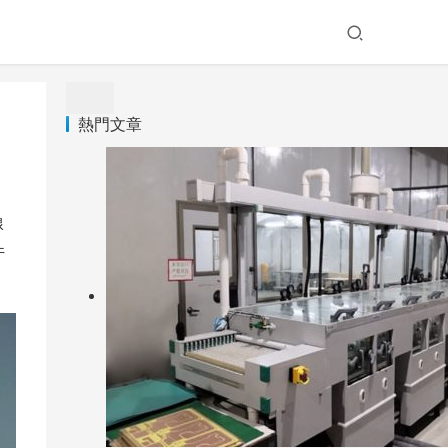
熱門文章
線
件