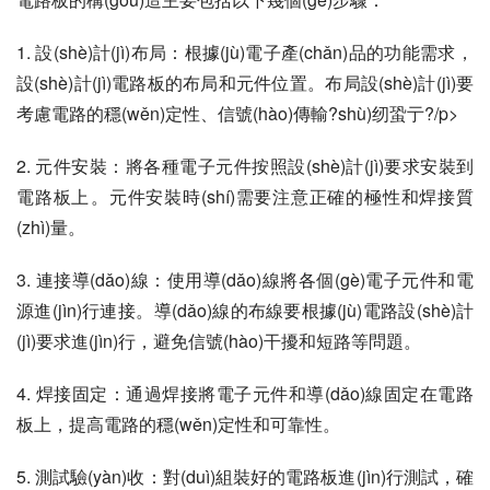
1. 設(shè)計(jì)布局：根據(jù)電子產(chǎn)品的功能需求，
設(shè)計(jì)電路板的布局和元件位置。布局設(shè)計(jì)要
2. 元件安裝：將各種電子元件按照設(shè)計(jì)要求安裝到
電路板上。元件安裝時(shí)需要注意正確的極性和焊接質
(zhì)量。
3. 連接導(dǎo)線：使用導(dǎo)線將各個(gè)電子元件和電
源進(jìn)行連接。導(dǎo)線的布線要根據(jù)電路設(shè)計
(jì)要求進(jìn)行，避免信號(hào)干擾和短路等問題。
4. 焊接固定：通過焊接將電子元件和導(dǎo)線固定在電路
板上，提高電路的穩(wěn)定性和可靠性。
5. 測試驗(yàn)收：對(duì)組裝好的電路板進(jìn)行測試，確