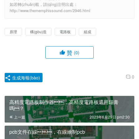
如若轉(zhuǎn)載，請(qǐng)注明出處：
http://www.thememphissound.com/2946.html
原理
構(gòu)造
電路板
組成
贊
(0)
0
生成海報(bào)
高精度電路板制作器，高精度電路板還用錫膏
嗎？
上一篇
2023年6月29日 pm2:30
pcb文件在線，在線繪制pcb