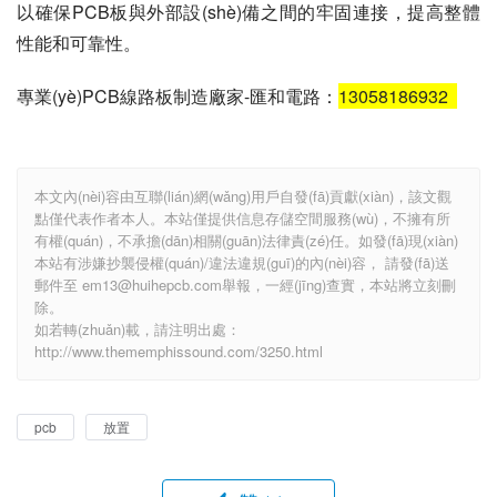
以確保PCB板與外部設(shè)備之間的牢固連接，提高整體
性能和可靠性。
專業(yè)PCB線路板制造廠家-匯和電路：
13058186932
本文內(nèi)容由互聯(lián)網(wǎng)用戶自發(fā)貢獻(xiàn)，該文觀
點僅代表作者本人。本站僅提供信息存儲空間服務(wù)，不擁有所
有權(quán)，不承擔(dān)相關(guān)法律責(zé)任。如發(fā)現(xiàn)
本站有涉嫌抄襲侵權(quán)/違法違規(guī)的內(nèi)容， 請發(fā)送
郵件至 em13@huihepcb.com舉報，一經(jīng)查實，本站將立刻刪
除。
如若轉(zhuǎn)載，請注明出處：
http://www.thememphissound.com/3250.html
pcb
放置