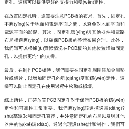
定孔。這樣可以提供更好的支撐力和穩(wěn)定性。
在放置固定孔時，還需要注意PCB板的布局。首先，固定孔
不應(yīng)位于地面和電源平面之間，以避免對地面平面和
電源平面的影響。其次，固定孔應(yīng)與其他器件和電路
布局相適應(yīng)，以確保PCB板的整體布局合理。此外，
我們還可以根據(jù)實際情況在PCB板的其他位置增加固定
孔，以提供更均勻的支撐。
最后，在制作PCB板時，我們需要在固定孔周圍添加金屬墊
片或鋼片，以增加固定孔的強(qiáng)度和穩(wěn)定性。這
樣可以防止固定孔在使用過程中松動或損壞。
綜上所述，正確放置PCB固定孔對于保證PCB板的穩(wěn)
定性和可靠性非常重要。我們應(yīng)該選擇適當(dāng)?
shù)墓潭c和固定孔直徑，并注意固定孔的布局以及與其他
器件的協(xié)調(diào)。通過合理設(shè)計和制作，我們可