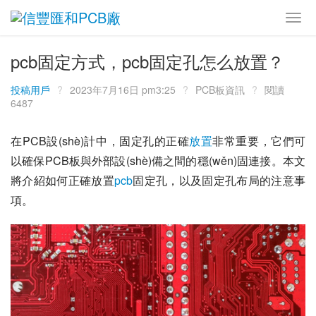
pcb固定方式，pcb固定孔怎么放置？
投稿用戶
?
2023年7月16日 pm3:25
?
PCB板資訊
?
閱讀
6487
在PCB設(shè)計中，固定孔的正確
放置
非常重要，它們可
以確保PCB板與外部設(shè)備之間的穩(wěn)固連接。本文
將介紹如何正確放置
pcb
固定孔，以及固定孔布局的注意事
項。