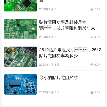
2023年4月18日
7.4K
貼片電阻功率及封裝尺寸一
覽，貼片電阻封裝尺寸大
全？
2023年4月18日
4.8K
2512貼片電阻尺寸，2512
貼片電阻功率為多少
瓦？
2023年4月18日
6.9K
最小的貼片電阻尺寸
2023年4月18日
5.3K