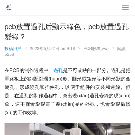
pcb放置過孔后顯示綠色，pcb放置過孔
變綠？
投稿用戶
?
2023年5月27日 am9:18
?
PCB服務(wù)
?
閱讀
5258
在PCB的制作過程中，
過孔
是不可或缺的一部分。過孔是把
電路板上的銅配以環(huán)形、圓形或矩形等不同形狀的金
屬孔，形成繞孔和插件孔，以便于組件的安裝和連線。但
是，在過孔的制作過程中，會出現(xiàn)過孔變綠的現(xiàn)
象，這不僅會影響電子產(chǎn)品的外觀，也會影響后續
(xù)的工作效率。