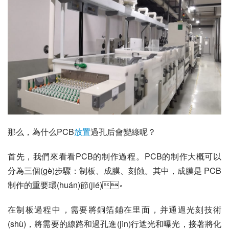
那么，為什么PCB
放置
過孔后會變綠呢？
首先，我們來看看PCB的制作過程。PCB的制作大概可以
分為三個(gè)步驟：制板、成膜、刻蝕。其中，成膜是 PCB 
制作的重要環(huán)節(jié)。
在制板過程中，需要將銅箔鋪在里面，并通過光刻技術
(shù)，將需要的線路和過孔進(jìn)行遮光和曝光，接著將化