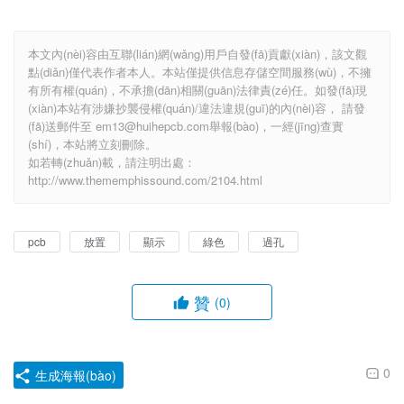
本文內(nèi)容由互聯(lián)網(wǎng)用戶自發(fā)貢獻(xiàn)，該文觀
點(diǎn)僅代表作者本人。本站僅提供信息存儲空間服務(wù)，不擁
有所有權(quán)，不承擔(dān)相關(guān)法律責(zé)任。如發(fā)現
(xiàn)本站有涉嫌抄襲侵權(quán)/違法違規(guī)的內(nèi)容， 請發
(fā)送郵件至 em13@huihepcb.com舉報(bào)，一經(jīng)查實
(shí)，本站將立刻刪除。
如若轉(zhuǎn)載，請注明出處：
http://www.thememphissound.com/2104.html
pcb
放置
顯示
綠色
過孔
贊
(0)
0
生成海報(bào)