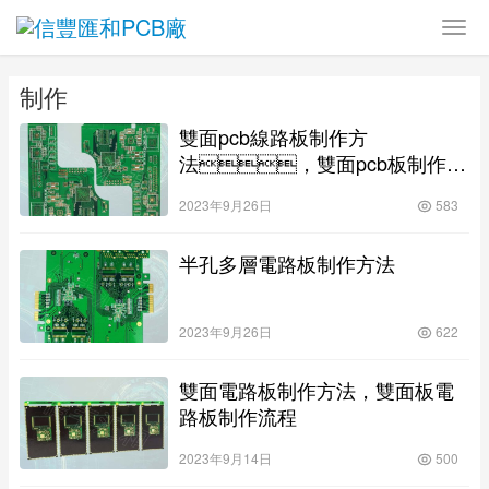
制作
雙面pcb線路板制作方
法，雙面pcb板制作工
藝流程
2023年9月26日
583
半孔多層電路板制作方法
2023年9月26日
622
雙面電路板制作方法，雙面板電
路板制作流程
2023年9月14日
500