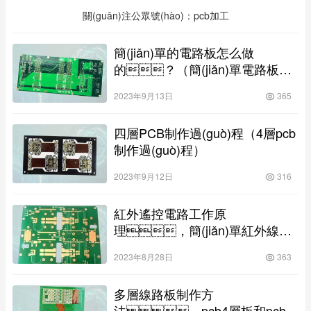
關(guān)注公眾號(hào)：pcb加工
簡(jiǎn)單的電路板怎么做
的？（簡(jiǎn)單電路板制
作過(guò)程）
2023年9月13日
365
四層PCB制作過(guò)程（4層pcb
制作過(guò)程）
2023年9月12日
316
紅外遙控電路工作原
理，簡(jiǎn)單紅外線遙
控電路制作
2023年8月28日
363
多層線路板制作方
法，pcb4層板和pcb6